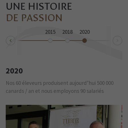
UNE HISTOIRE
DE PASSION
2015
2018
2020
rev
Ne
2020
e
bel
bel
e
ie.
Nos 60 éleveurs produisent aujourd’hui 500 000
s
es
02
canards / an et nous employons 90 salariés