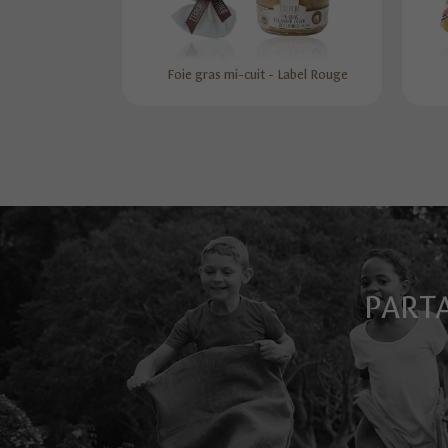
Foie gras mi-cuit - Label Rouge
PART