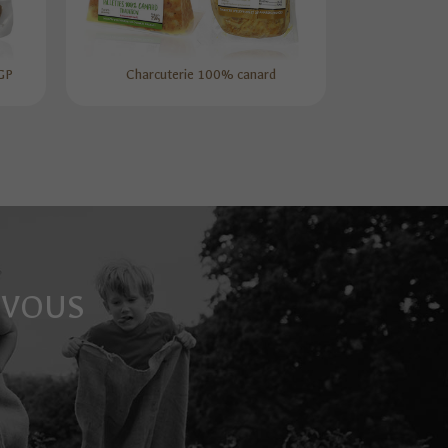
IGP
Charcuterie 100% canard
 VOUS