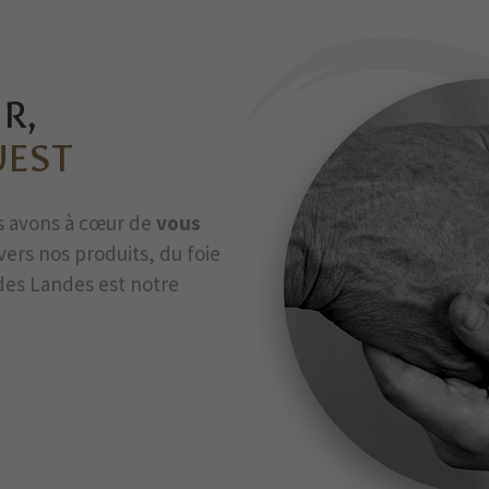
R,
UEST
us avons à cœur de
vous
avers nos produits, du foie
des Landes est notre