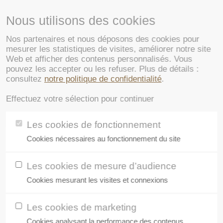
05 58 55 39 39
B
Nous utilisons des cookies
Nos partenaires et nous déposons des cookies pour
Un collectif d'éleveurs
Le manifeste
Le Label Ro
mesurer les statistiques de visites, améliorer notre site
Web et afficher des contenus personnalisés. Vous
pouvez les accepter ou les refuser. Plus de détails :
consultez
notre politique de confidentialité
.
Effectuez votre sélection pour continuer
E CANARD DU SUD-OUE
Les cookies de fonctionnement
Cookies nécessaires au fonctionnement du site
VÉ COMME UN GRAND C
Les cookies de mesure d’audience
Cookies mesurant les visites et connexions
Les cookies de marketing
Cookies analysant la performance des contenus