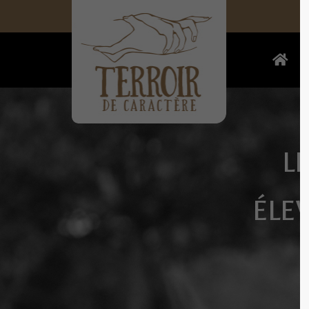
L
ÉLE